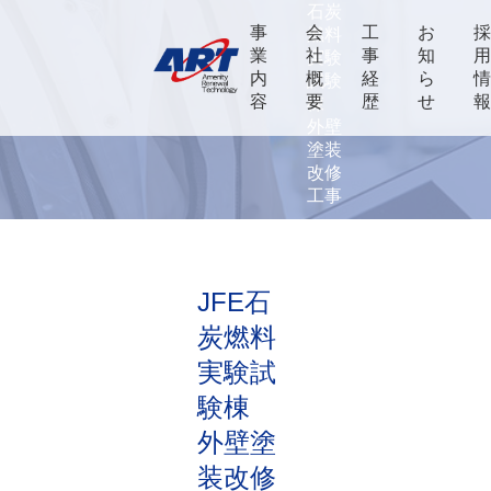
石炭
事
会
工
お
燃料
業
社
事
知
実験
内
概
経
ら
試験
容
要
歴
せ
棟
外壁
塗装
改修
工事
JFE石
炭燃料
実験試
験棟
外壁塗
装改修