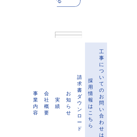
る
工
事
に
つ
請
い
採
求
て
用
書
の
事
会
お
情
ダ
お
業
社
実
知
報
ウ
問
内
概
績
ら
は
ン
い
容
要
せ
こ
ロ
合
ち
ー
わ
ら
ド
せ
は