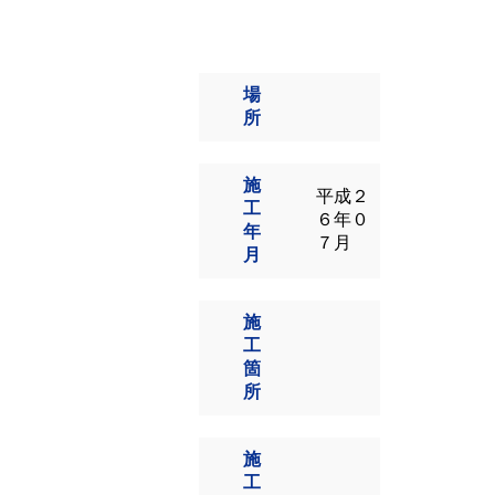
場
所
施
平成２
工
６年０
年
７月
月
施
工
箇
所
施
工