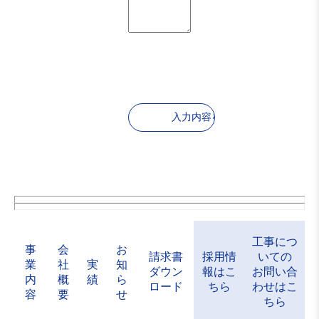
工事につ
事
会
お
請求書
採用情
いての
業
社
実
知
ダウン
報はこ
お問い合
内
概
績
ら
ロード
ちら
わせはこ
容
要
せ
ちら