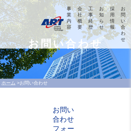
事
会
工
お
採
お
業
社
事
知
用
問
内
概
経
ら
情
い
容
要
歴
せ
報
合
わ
せ
お問い合わせ
ホーム
お問い合わせ
お問い
合わせ
フォー