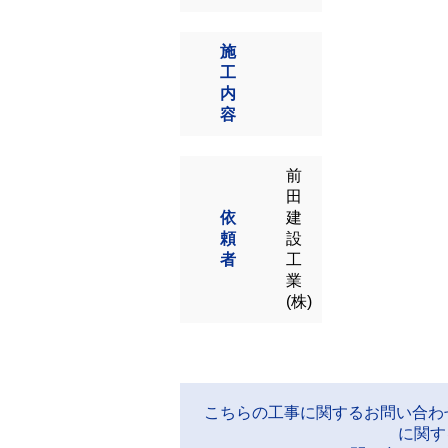
施
工
内
容
前
田
依
建
頼
設
者
工
業
(株)
こちらの工事に関するお問い合わ
に関す