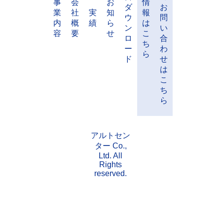
事
会
お
情
ダ
お
業
社
実
知
報
ウ
問
内
概
績
ら
は
ン
い
容
要
せ
こ
ロ
合
ち
ー
わ
ら
ド
せ
は
こ
ち
ら
アルトセン
ター Co.,
Ltd. All
Rights
reserved.