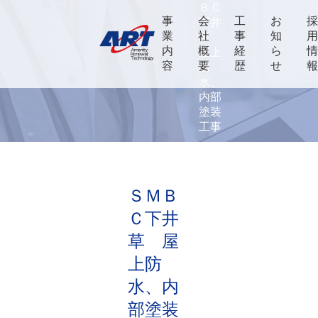
ＢＣ
事
会
工
お
下井
業
社
事
知
草
内
概
経
ら
屋上
容
要
歴
せ
防
水、
内部
塗装
工事
ＳＭＢ
Ｃ下井
草 屋
上防
水、内
部塗装