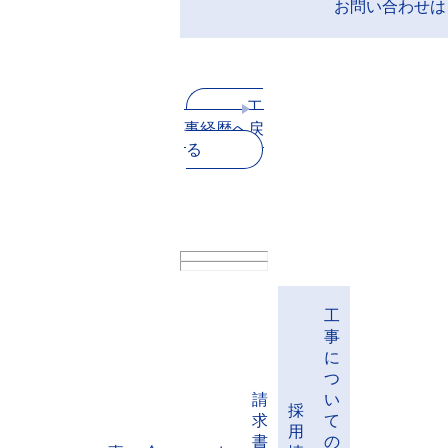
お問い合わせは
工
事経歴へ戻
る
工
事
に
つ
請
い
採
求
て
用
書
の