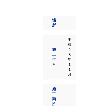
場
所
平
成
施
２
工
８
年
年
月
１
１
月
施
工
箇
所