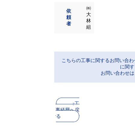
㈱
依
大
頼
林
者
組
こちらの工事に関するお問い合わ
に関す
お問い合わせは
工
事経歴へ戻
る