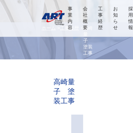
事
会
工
お
業
社
事
知
内
概
経
ら
容
要
歴
せ
ホーム
工事経歴
高崎
量
子
塗装
工事
高崎量
子 塗
装工事