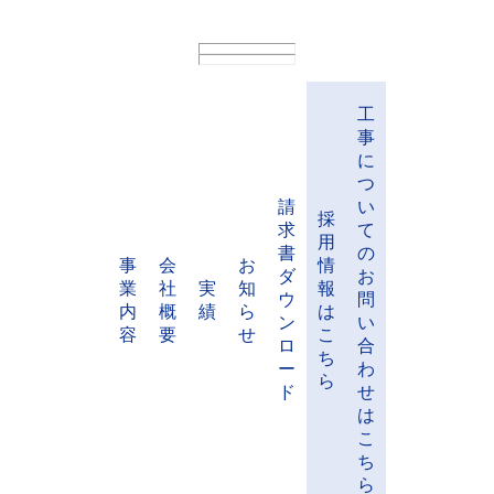
工
事
に
つ
請
い
採
求
て
用
書
の
事
会
お
情
ダ
お
業
社
実
知
報
ウ
問
内
概
績
ら
は
ン
い
容
要
せ
こ
ロ
合
ち
ー
わ
ら
ド
せ
は
こ
ち
ら