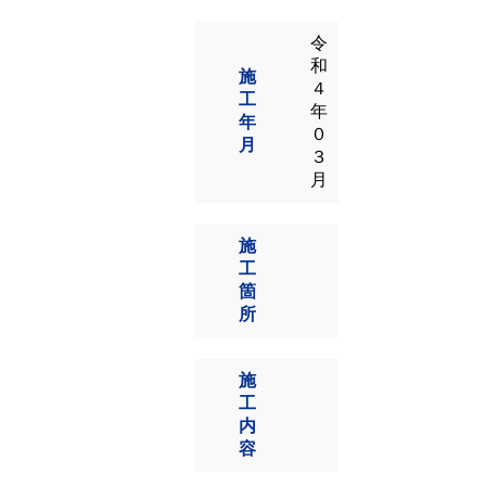
令
和
施
４
工
年
年
０
月
３
月
施
工
箇
所
施
工
内
容