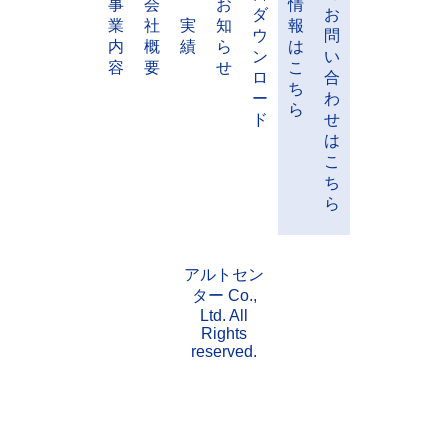
事
会
お
情
ダ
お
業
社
実
知
報
ウ
問
内
概
績
ら
は
ン
い
容
要
せ
こ
ロ
合
ち
ー
わ
ら
ド
せ
は
こ
ち
ら
アルトセン
ター Co.,
Ltd. All
Rights
reserved.