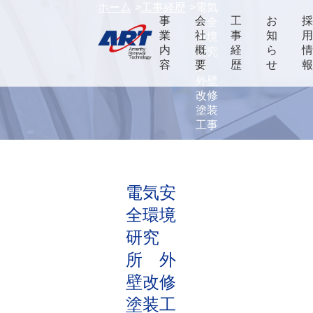
ホーム
工事経歴
電気
事
会
工
お
安全
業
社
事
知
環境
内
概
経
ら
研究
容
要
歴
せ
所
外壁
改修
塗装
工事
電気安
全環境
研究
所 外
壁改修
塗装工