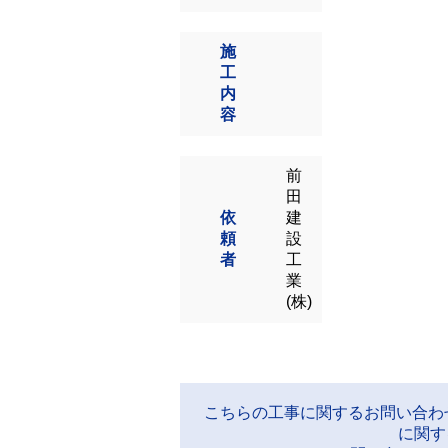
施
工
内
容
前
田
依
建
頼
設
者
工
業
(株)
こちらの工事に関するお問い合わ
に関す