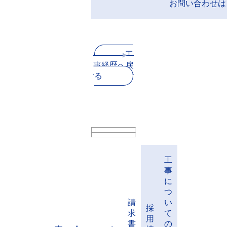
お問い合わせは
工
事経歴へ戻
る
工
事
に
つ
請
い
採
求
て
用
書
の