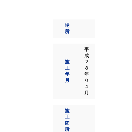
場
所
平
成
施
２
工
８
年
年
月
０
４
月
施
工
箇
所