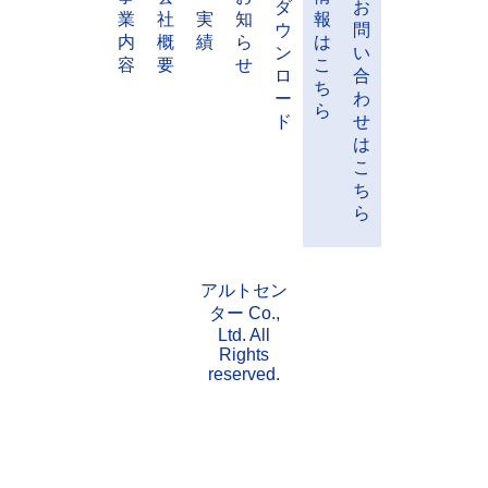
ダ
お
業
社
実
知
報
ウ
問
内
概
績
ら
は
ン
い
容
要
せ
こ
ロ
合
ち
ー
わ
ら
ド
せ
は
こ
ち
ら
アルトセン
ター Co.,
Ltd. All
Rights
reserved.