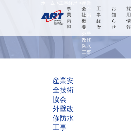
ホーム
工事経歴
産業
事
会
工
お
安全
業
社
事
知
技術
内
概
経
ら
協
容
要
歴
せ
会
外壁
改修
防水
工事
産業安
全技術
協会
外壁改
修防水
工事