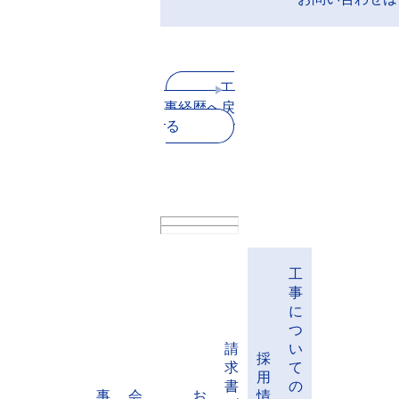
工
事経歴へ戻
る
工
事
に
つ
請
い
採
求
て
用
書
の
事
会
お
情