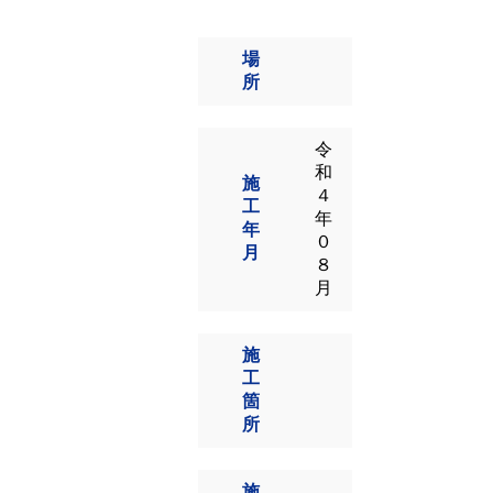
場
所
令
和
施
４
工
年
年
０
月
８
月
施
工
箇
所
施