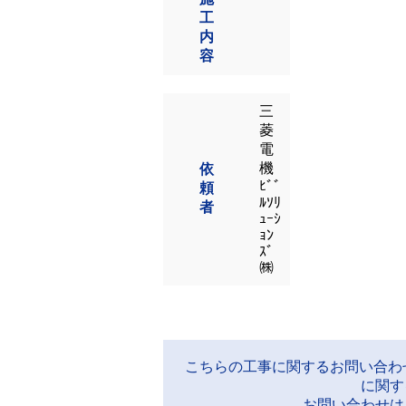
工
内
容
三
菱
電
機
依
ﾋﾞﾞ
頼
ﾙｿﾘ
者
ｭｰｼ
ｮﾝ
ｽﾞ
㈱
こちらの工事に関するお問い合わ
に関す
お問い合わせは