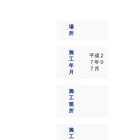
場
所
施
平成２
工
７年０
年
７月
月
施
工
箇
所
施
工