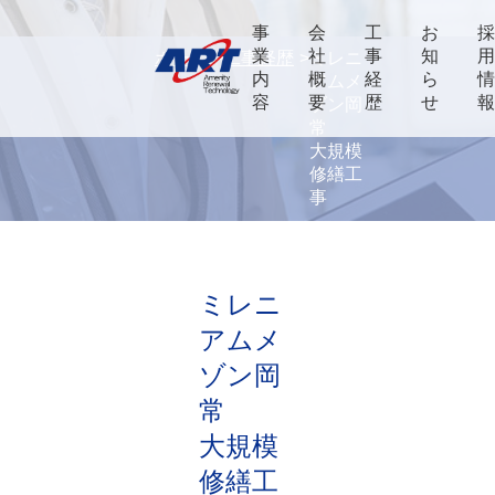
事
会
工
お
業
社
事
知
ホーム
工事経歴
ミレニ
内
概
経
ら
アムメ
容
要
歴
せ
ゾン岡
常
大規模
修繕工
事
ミレニ
アムメ
ゾン岡
常
大規模
修繕工