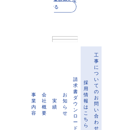
事経歴へ戻
る
工
事
に
つ
請
い
採
求
て
用
書
の
事
会
お
情
ダ
お
業
社
実
知
報
ウ
問
内
概
績
ら
は
ン
い
容
要
せ
こ
ロ
合
ち
ー
わ
ら
ド
せ