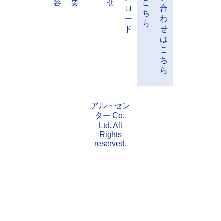
工
事
に
つ
請
い
採
求
て
用
書
の
事
会
お
情
ダ
お
業
社
実
知
報
ウ
問
内
概
績
ら
は
ン
い
容
要
せ
こ
ロ
合
ち
ー
わ
ら
ド
せ
は
こ
ち
ら