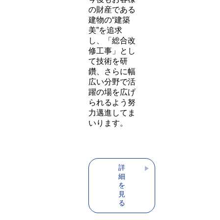
ミュニケーシ
ョンを取るこ
とにも配慮
し、御陰様を
もちまして今
日、多くのリ
ピート相談も
いただけるよ
うになってま
いりました。
わたしたちは
今後もお客様
の財産である
建物の“建築
美”を追求
し、「総合改
修工事」とし
て技術を研
鑽、さらに幅
広い分野で活
躍の場を広げ