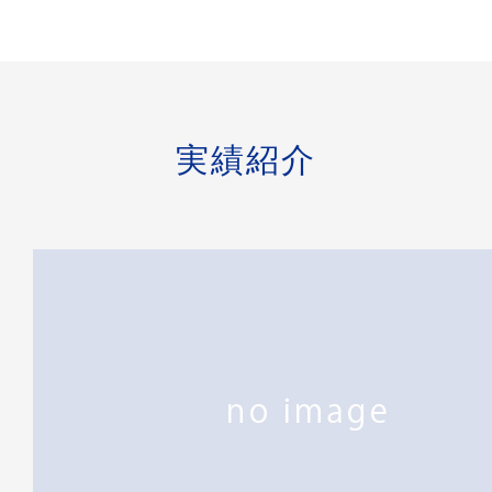
られるよう努
力邁進してま
いります。
詳
細
を
見
る
実績紹介