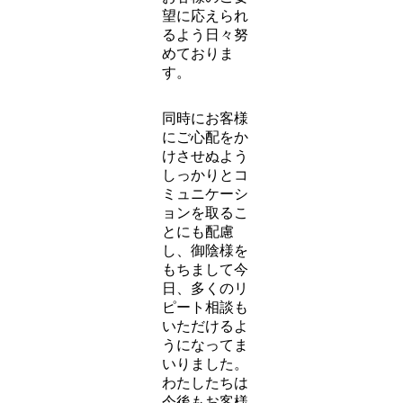
において、た
だ規格どおり
に施工するだ
けの作業サー
ビスだけでな
く、建物状況
や周囲環境な
ども考慮した
上で最良の施
工方法を企画
提案し、より
お客様のご要
望に応えられ
るよう日々努
めておりま
す。
同時にお客様
にご心配をか
けさせぬよう
しっかりとコ