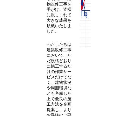
Technology」
をモットーに
業績を重ねて
参りました。
百貨店・商業
ビル・官庁・
集合住宅・工
場・学校な
ど、さまざま
な領域にて建
物改修工事を
手がけ、皆様
に親しまれて
大きな成果を
頂戴いたしま
した。
わたしたちは
建築改修工事