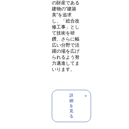
ミュニケーシ
ョンを取るこ
とにも配慮
し、御陰様を
もちまして今
日、多くのリ
ピート相談も
いただけるよ
うになってま
いりました。
わたしたちは
今後もお客様
の財産である
建物の“建築
美”を追求
し、「総合改
修工事」とし
て技術を研
鑽、さらに幅
広い分野で活
躍の場を広げ