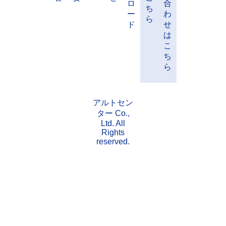
工
事
に
つ
請
い
採
求
て
用
書
の
事
会
お
情
ダ
お
業
社
実
知
報
ウ
問
内
概
績
ら
は
ン
い
容
要
せ
こ
ロ
合
ち
ー
わ
ら
ド
せ
は
こ
ち
ら