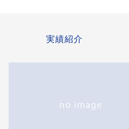
られるよう努
力邁進してま
いります。
詳
細
を
見
る
実績紹介