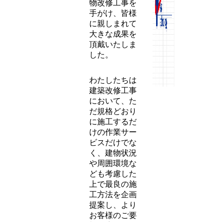
Technology」
をモットーに
業績を重ねて
参りました。
百貨店・商業
ビル・官庁・
集合住宅・工
場・学校な
ど、さまざま
な領域にて建
物改修工事を
手がけ、皆様
に親しまれて
大きな成果を
頂戴いたしま
した。
わたしたちは
建築改修工事