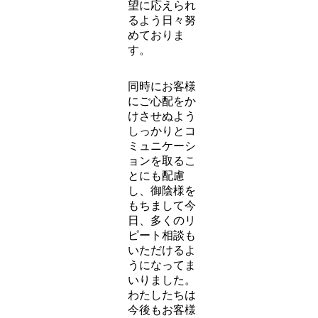
において、た
だ規格どおり
に施工するだ
けの作業サー
ビスだけでな
く、建物状況
や周囲環境な
ども考慮した
上で最良の施
工方法を企画
提案し、より
お客様のご要
望に応えられ
るよう日々努
めておりま
す。
同時にお客様
にご心配をか
けさせぬよう
しっかりとコ