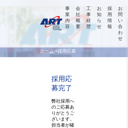
事
会
工
お
採
お
業
社
事
知
用
問
内
概
経
ら
情
い
容
要
歴
せ
報
合
わ
せ
ホーム
採用応募
採用応
募完了
弊社採用へ
のご応募あ
りがとうご
ざいます。
担当者が確