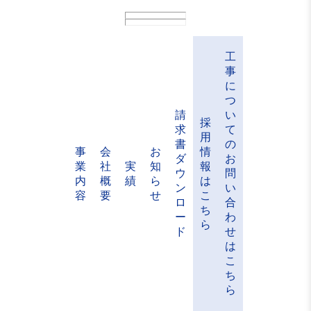
工
事
に
つ
請
い
採
求
て
用
書
の
事
会
お
情
ダ
お
業
社
実
知
報
ウ
問
内
概
績
ら
は
ン
い
容
要
せ
こ
ロ
合
ち
ー
わ
ら
ド
せ
は
こ
ち
ら