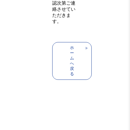
認次第ご連
絡させてい
ただきま
す。
ホ
ー
ム
へ
戻
る